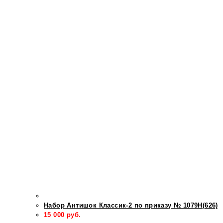
Набор Антишок Классик-2 по приказу № 1079Н(626)
15 000
руб.