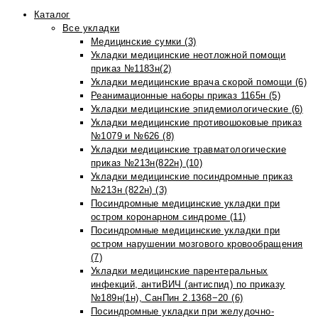
Каталог
Все укладки
Медицинские сумки (3)
Укладки медицинские неотложной помощи
приказ №1183н(2)
Укладки медицинские врача скорой помощи (6)
Реанимационные наборы приказ 1165н (5)
Укладки медицинские эпидемиологические (6)
Укладки медицинские противошоковые приказ
№1079 и №626 (8)
Укладки медицинские травматологические
приказ №213н(822н) (10)
Укладки медицинские посиндромные приказ
№213н (822н) (3)
Посиндромные медицинские укладки при
остром коронарном синдроме (11)
Посиндромные медицинские укладки при
остром нарушении мозгового кровообращения
(7)
Укладки медицинские парентеральных
инфекций, антиВИЧ (антиспид) по приказу
№189н(1н), СанПин 2.1368−20 (6)
Посиндромные укладки при желудочно-