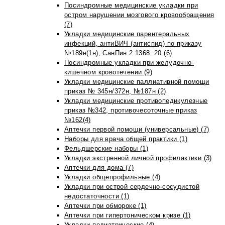
Посиндромные медицинские укладки при
остром нарушении мозгового кровообращения
(7)
Укладки медицинские парентеральных
инфекций, антиВИЧ (антиспид) по приказу
№189н(1н), СанПин 2.1368−20 (6)
Посиндромные укладки при желудочно-
кишечном кровотечении (9)
Укладки медицинские паллиативной помощи
приказ № 345н/372н, №187н (2)
Укладки медицинские противопедикулезные
приказ №342, противочесоточные приказ
№162(4)
Аптечки первой помощи (универсальные) (7)
Наборы для врача общей практики (1)
Фельдшерские наборы (1)
Укладки экстренной личной профилактики (3)
Аптечки для дома (7)
Укладки общепрофильные (4)
Укладки при острой сердечно-сосудистой
недостаточности (1)
Аптечки при обмороке (1)
Аптечки при гипертоническом кризе (1)
Укладки педиатрические (4)