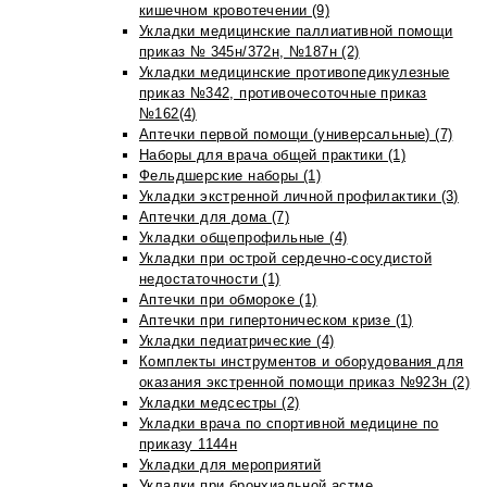
кишечном кровотечении (9)
Укладки медицинские паллиативной помощи
приказ № 345н/372н, №187н (2)
Укладки медицинские противопедикулезные
приказ №342, противочесоточные приказ
№162(4)
Аптечки первой помощи (универсальные) (7)
Наборы для врача общей практики (1)
Фельдшерские наборы (1)
Укладки экстренной личной профилактики (3)
Аптечки для дома (7)
Укладки общепрофильные (4)
Укладки при острой сердечно-сосудистой
недостаточности (1)
Аптечки при обмороке (1)
Аптечки при гипертоническом кризе (1)
Укладки педиатрические (4)
Комплекты инструментов и оборудования для
оказания экстренной помощи приказ №923н (2)
Укладки медсестры (2)
Укладки врача по спортивной медицине по
приказу 1144н
Укладки для мероприятий
Укладки при бронхиальной астме