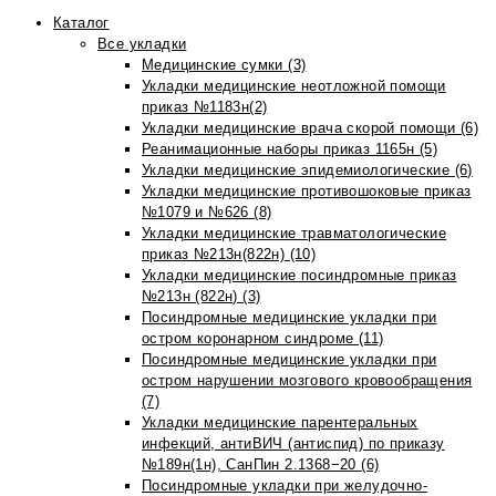
Каталог
Все укладки
Медицинские сумки (3)
Укладки медицинские неотложной помощи
приказ №1183н(2)
Укладки медицинские врача скорой помощи (6)
Реанимационные наборы приказ 1165н (5)
Укладки медицинские эпидемиологические (6)
Укладки медицинские противошоковые приказ
№1079 и №626 (8)
Укладки медицинские травматологические
приказ №213н(822н) (10)
Укладки медицинские посиндромные приказ
№213н (822н) (3)
Посиндромные медицинские укладки при
остром коронарном синдроме (11)
Посиндромные медицинские укладки при
остром нарушении мозгового кровообращения
(7)
Укладки медицинские парентеральных
инфекций, антиВИЧ (антиспид) по приказу
№189н(1н), СанПин 2.1368−20 (6)
Посиндромные укладки при желудочно-