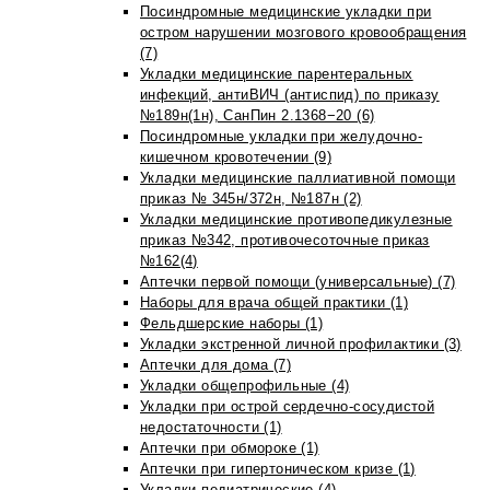
Посиндромные медицинские укладки при
остром нарушении мозгового кровообращения
(7)
Укладки медицинские парентеральных
инфекций, антиВИЧ (антиспид) по приказу
№189н(1н), СанПин 2.1368−20 (6)
Посиндромные укладки при желудочно-
кишечном кровотечении (9)
Укладки медицинские паллиативной помощи
приказ № 345н/372н, №187н (2)
Укладки медицинские противопедикулезные
приказ №342, противочесоточные приказ
№162(4)
Аптечки первой помощи (универсальные) (7)
Наборы для врача общей практики (1)
Фельдшерские наборы (1)
Укладки экстренной личной профилактики (3)
Аптечки для дома (7)
Укладки общепрофильные (4)
Укладки при острой сердечно-сосудистой
недостаточности (1)
Аптечки при обмороке (1)
Аптечки при гипертоническом кризе (1)
Укладки педиатрические (4)