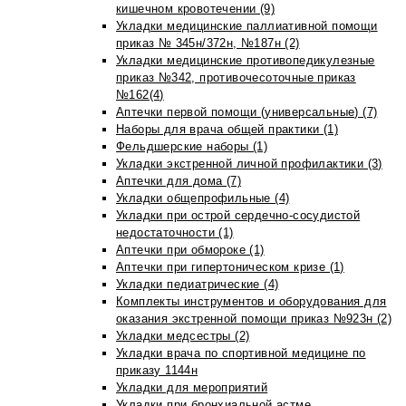
кишечном кровотечении (9)
Укладки медицинские паллиативной помощи
приказ № 345н/372н, №187н (2)
Укладки медицинские противопедикулезные
приказ №342, противочесоточные приказ
№162(4)
Аптечки первой помощи (универсальные) (7)
Наборы для врача общей практики (1)
Фельдшерские наборы (1)
Укладки экстренной личной профилактики (3)
Аптечки для дома (7)
Укладки общепрофильные (4)
Укладки при острой сердечно-сосудистой
недостаточности (1)
Аптечки при обмороке (1)
Аптечки при гипертоническом кризе (1)
Укладки педиатрические (4)
Комплекты инструментов и оборудования для
оказания экстренной помощи приказ №923н (2)
Укладки медсестры (2)
Укладки врача по спортивной медицине по
приказу 1144н
Укладки для мероприятий
Укладки при бронхиальной астме