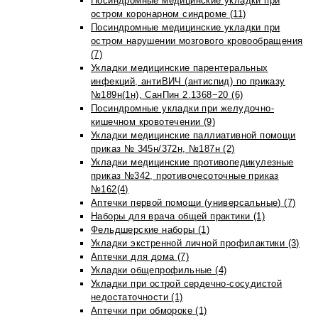
Посиндромные медицинские укладки при
остром коронарном синдроме (11)
Посиндромные медицинские укладки при
остром нарушении мозгового кровообращения
(7)
Укладки медицинские парентеральных
инфекций, антиВИЧ (антиспид) по приказу
№189н(1н), СанПин 2.1368−20 (6)
Посиндромные укладки при желудочно-
кишечном кровотечении (9)
Укладки медицинские паллиативной помощи
приказ № 345н/372н, №187н (2)
Укладки медицинские противопедикулезные
приказ №342, противочесоточные приказ
№162(4)
Аптечки первой помощи (универсальные) (7)
Наборы для врача общей практики (1)
Фельдшерские наборы (1)
Укладки экстренной личной профилактики (3)
Аптечки для дома (7)
Укладки общепрофильные (4)
Укладки при острой сердечно-сосудистой
недостаточности (1)
Аптечки при обмороке (1)