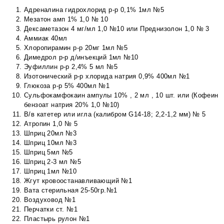
Адреналина гидрохлорид р-р 0,1% 1мл №5
Мезатон амп 1% 1,0 № 10
Дексаметазон 4 мг/мл 1,0 №10 или Преднизолон 1,0 № 3
Аммиак 40мл
Хлоропирамин р-р 20мг 1мл №5
Димедрол р-р д/инъекций 1мл №10
Эуфиллин р-р 2,4% 5 мл №5
Изотонический р-р хлорида натрия 0,9% 400мл №1
Глюкоза р-р 5% 400мл №1
Сульфокамфокаин ампулы 10% , 2 мл , 10 шт. или (Кофеин
бензоат натрия 20% 1,0 №10)
В/в катетер или игла (калибром G14-18; 2,2-1,2 мм) № 5
Атропин 1,0 № 5
Шприц 20мл №3
Шприц 10мл №3
Шприц 5мл №5
Шприц 2-3 мл №5
Шприц 1мл №10
Жгут кровоостанавливающий №1
Вата стерильная 25-50гр.№1
Воздуховод №1
Перчатки ст. №1
Пластырь рулон №1