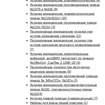
Укладки медицинские эпидемиологические (6)
Укладки медицинские противошоковые приказ
№1079 и №626 (8)
Укладки медицинские травматологические
приказ №213н(822н) (10)
Укладки медицинские посиндромные приказ
№213н (822н) (3)
Посиндромные медицинские укладки при
остром коронарном синдроме (11)
Посиндромные медицинские укладки при
остром нарушении мозгового кровообращения
(7)
Укладки медицинские парентеральных
инфекций, антиВИЧ (антиспид) по приказу
№189н(1н), СанПин 2.1368−20 (6)
Посиндромные укладки при желудочно-
кишечном кровотечении (9)
Укладки медицинские паллиативной помощи
приказ № 345н/372н, №187н (2)
Укладки медицинские противопедикулезные
приказ №342, противочесоточные приказ
№162(4)
Аптечки первой помощи (универсальные) (7)
Наборы для врача общей практики (1)