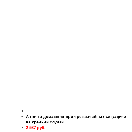
Аптечка домашняя при чрезвычайных ситуациях
на крайний случай
2 587
руб.