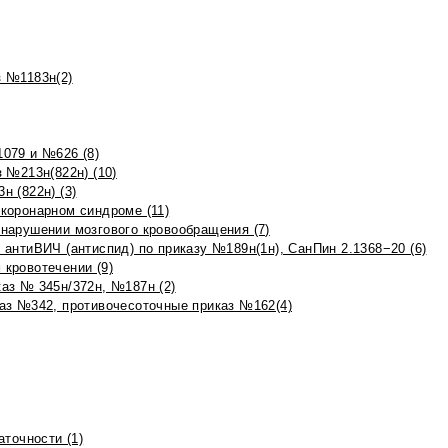
 №1183н(2)
079 и №626 (8)
 №213н(822н) (10)
 (822н) (3)
коронарном синдроме (11)
нарушении мозгового кровообращения (7)
антиВИЧ (антиспид) по приказу №189н(1н), СанПин 2.1368−20 (6)
кровотечении (9)
аз № 345н/372н, №187н (2)
аз №342, противочесоточные приказ №162(4)
точности (1)