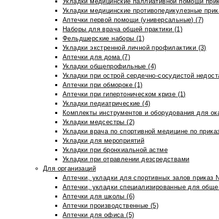
Укладки медицинские паллиативной помощи прик
Укладки медицинские противопедикулезные прик
Аптечки первой помощи (универсальные) (7)
Наборы для врача общей практики (1)
Фельдшерские наборы (1)
Укладки экстренной личной профилактики (3)
Аптечки для дома (7)
Укладки общепрофильные (4)
Укладки при острой сердечно-сосудистой недоста
Аптечки при обмороке (1)
Аптечки при гипертоническом кризе (1)
Укладки педиатрические (4)
Комплекты инструментов и оборудования для ок
Укладки медсестры (2)
Укладки врача по спортивной медицине по прика
Укладки для мероприятий
Укладки при бронхиальной астме
Укладки при отравлении дезсредствами
Для организаций
Аптечки, укладки для спортивных залов приказ 
Аптечки, укладки специализированные для общеп
Аптечки для школы (6)
Аптечки производственные (5)
Аптечки для офиса (5)