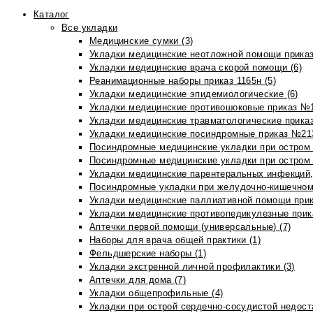
Каталог
Все укладки
Медицинские сумки (3)
Укладки медицинские неотложной помощи приказ
Укладки медицинские врача скорой помощи (6)
Реанимационные наборы приказ 1165н (5)
Укладки медицинские эпидемиологические (6)
Укладки медицинские противошоковые приказ №1
Укладки медицинские травматологические приказ
Укладки медицинские посиндромные приказ №213н
Посиндромные медицинские укладки при остром 
Посиндромные медицинские укладки при остром 
Укладки медицинские парентеральных инфекций, 
Посиндромные укладки при желудочно-кишечном 
Укладки медицинские паллиативной помощи прик
Укладки медицинские противопедикулезные прик
Аптечки первой помощи (универсальные) (7)
Наборы для врача общей практики (1)
Фельдшерские наборы (1)
Укладки экстренной личной профилактики (3)
Аптечки для дома (7)
Укладки общепрофильные (4)
Укладки при острой сердечно-сосудистой недоста