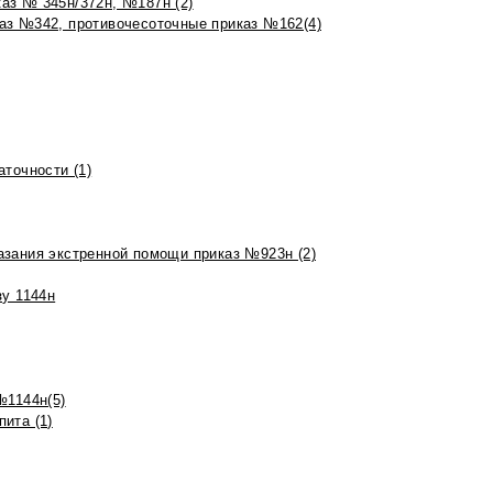
аз № 345н/372н, №187н (2)
аз №342, противочесоточные приказ №162(4)
точности (1)
азания экстренной помощи приказ №923н (2)
зу 1144н
№1144н(5)
ита (1)