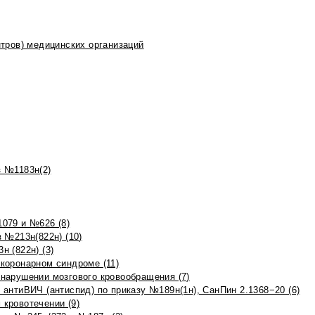
тров) медицинских организаций
 №1183н(2)
079 и №626 (8)
 №213н(822н) (10)
 (822н) (3)
коронарном синдроме (11)
нарушении мозгового кровообращения (7)
антиВИЧ (антиспид) по приказу №189н(1н), СанПин 2.1368−20 (6)
кровотечении (9)