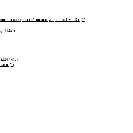
азания экстренной помощи приказ №923н (2)
зу 1144н
№1144н(5)
ита (1)