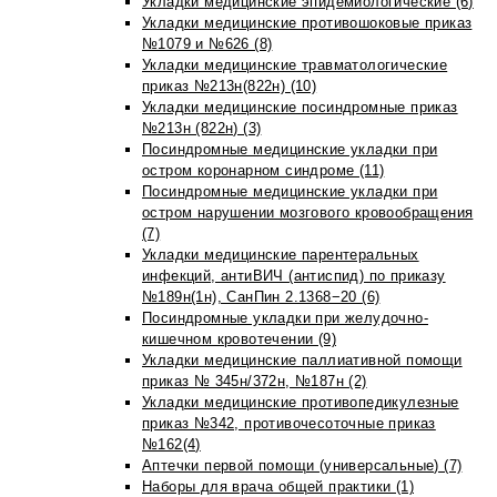
Укладки медицинские эпидемиологические (6)
Укладки медицинские противошоковые приказ
№1079 и №626 (8)
Укладки медицинские травматологические
приказ №213н(822н) (10)
Укладки медицинские посиндромные приказ
№213н (822н) (3)
Посиндромные медицинские укладки при
остром коронарном синдроме (11)
Посиндромные медицинские укладки при
остром нарушении мозгового кровообращения
(7)
Укладки медицинские парентеральных
инфекций, антиВИЧ (антиспид) по приказу
№189н(1н), СанПин 2.1368−20 (6)
Посиндромные укладки при желудочно-
кишечном кровотечении (9)
Укладки медицинские паллиативной помощи
приказ № 345н/372н, №187н (2)
Укладки медицинские противопедикулезные
приказ №342, противочесоточные приказ
№162(4)
Аптечки первой помощи (универсальные) (7)
Наборы для врача общей практики (1)