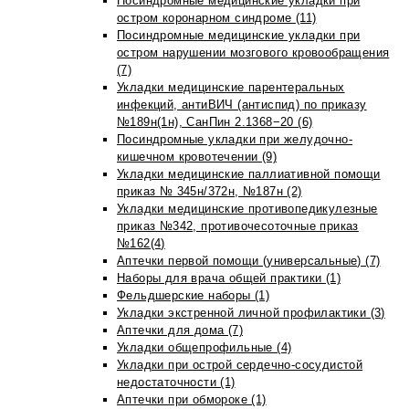
Посиндромные медицинские укладки при
остром коронарном синдроме (11)
Посиндромные медицинские укладки при
остром нарушении мозгового кровообращения
(7)
Укладки медицинские парентеральных
инфекций, антиВИЧ (антиспид) по приказу
№189н(1н), СанПин 2.1368−20 (6)
Посиндромные укладки при желудочно-
кишечном кровотечении (9)
Укладки медицинские паллиативной помощи
приказ № 345н/372н, №187н (2)
Укладки медицинские противопедикулезные
приказ №342, противочесоточные приказ
№162(4)
Аптечки первой помощи (универсальные) (7)
Наборы для врача общей практики (1)
Фельдшерские наборы (1)
Укладки экстренной личной профилактики (3)
Аптечки для дома (7)
Укладки общепрофильные (4)
Укладки при острой сердечно-сосудистой
недостаточности (1)
Аптечки при обмороке (1)