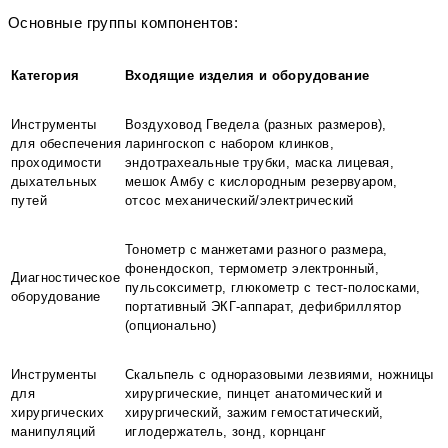
Основные группы компонентов:
Категория
Входящие изделия и оборудование
Инструменты
Воздуховод Гведела (разных размеров),
для обеспечения
ларингоскоп с набором клинков,
проходимости
эндотрахеальные трубки, маска лицевая,
дыхательных
мешок Амбу с кислородным резервуаром,
путей
отсос механический/электрический
Тонометр с манжетами разного размера,
фонендоскоп, термометр электронный,
Диагностическое
пульсоксиметр, глюкометр с тест-полосками,
оборудование
портативный ЭКГ-аппарат, дефибриллятор
(опционально)
Инструменты
Скальпель с одноразовыми лезвиями, ножницы
для
хирургические, пинцет анатомический и
хирургических
хирургический, зажим гемостатический,
манипуляций
иглодержатель, зонд, корнцанг