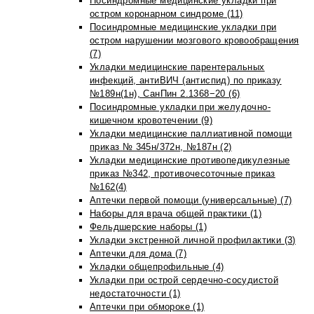
Посиндромные медицинские укладки при
остром коронарном синдроме (11)
Посиндромные медицинские укладки при
остром нарушении мозгового кровообращения
(7)
Укладки медицинские парентеральных
инфекций, антиВИЧ (антиспид) по приказу
№189н(1н), СанПин 2.1368−20 (6)
Посиндромные укладки при желудочно-
кишечном кровотечении (9)
Укладки медицинские паллиативной помощи
приказ № 345н/372н, №187н (2)
Укладки медицинские противопедикулезные
приказ №342, противочесоточные приказ
№162(4)
Аптечки первой помощи (универсальные) (7)
Наборы для врача общей практики (1)
Фельдшерские наборы (1)
Укладки экстренной личной профилактики (3)
Аптечки для дома (7)
Укладки общепрофильные (4)
Укладки при острой сердечно-сосудистой
недостаточности (1)
Аптечки при обмороке (1)