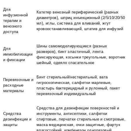
Для
Катетер венозный периферический (разных
инфузионной
диаметров), шприц инъекционный (2/5/10/20/50
терапии и
мл), иглы, система для вливаний, жгут
венозного
кровоостанавливающий, штатив для инфузий
доступа
Шины самомоделирующиеся (разных
Для
размеров), бинт эластичный, лента
иммобилизации
фиксирующая, косынки треугольные, воротник
и фиксации
шейный, одеяло спасательное
Бинт стерильный/нестерильный, вата
Перевязочные и
гигроскопическая, салфетки марлевые,
расходные
пластырь бактерицидный и рулонный, пакет
материалы
перевязочный индивидуальный
Средства для дезинфекции поверхностей и
Средства
инструменты, антисептики, салфетки
дезинфекции и
спиртовые, перчатки стерильные и смотровые,
защиты
маска медицинская, очки защитные, фартук
влагостойкий, комбинезон одноразовый