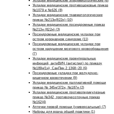
Укладки медицинские эпидемиологические (6)
Укладки медицинские противошоковые приказ
№1079 и №626 (8)
Укладки медицинские травматологические
приказ №213н(822н) (10)
Укладки медицинские посиндромные приказ
№213н (822н) (3)
Посиндромные медицинские укладки при
остром коронарном синдроме (11)
Посиндромные медицинские укладки при
остром нарушении мозгового кровообращения
(7)
Укладки медицинские парентеральных
инфекций, антиВИЧ (антиспид) по приказу
№189н(1н), СанПин 2.1368−20 (6)
Посиндромные укладки при желудочно-
кишечном кровотечении (9)
Укладки медицинские паллиативной помощи
приказ № 345н/372н, №187н (2)
Укладки медицинские противопедикулезные
приказ №342, противочесоточные приказ
№162(4)
Аптечки первой помощи (универсальные) (7)
Наборы для врача общей практики (1)