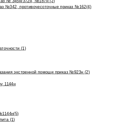
аз № 345н/372н, №187н (2)
аз №342, противочесоточные приказ №162(4)
точности (1)
азания экстренной помощи приказ №923н (2)
зу 1144н
№1144н(5)
ита (1)