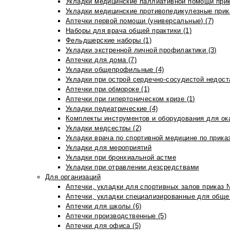
Укладки медицинские паллиативной помощи прик
Укладки медицинские противопедикулезные прик
Аптечки первой помощи (универсальные) (7)
Наборы для врача общей практики (1)
Фельдшерские наборы (1)
Укладки экстренной личной профилактики (3)
Аптечки для дома (7)
Укладки общепрофильные (4)
Укладки при острой сердечно-сосудистой недоста
Аптечки при обмороке (1)
Аптечки при гипертоническом кризе (1)
Укладки педиатрические (4)
Комплекты инструментов и оборудования для ок
Укладки медсестры (2)
Укладки врача по спортивной медицине по прика
Укладки для мероприятий
Укладки при бронхиальной астме
Укладки при отравлении дезсредствами
Для организаций
Аптечки, укладки для спортивных залов приказ 
Аптечки, укладки специализированные для общеп
Аптечки для школы (6)
Аптечки производственные (5)
Аптечки для офиса (5)