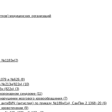
тров) медицинских организаций
 №1183н(2)
079 и №626 (8)
 №213н(822н) (10)
 (822н) (3)
коронарном синдроме (11)
нарушении мозгового кровообращения (7)
антиВИЧ (антиспид) по приказу №189н(1н), СанПин 2.1368−20 (6)
кровотечении (9)