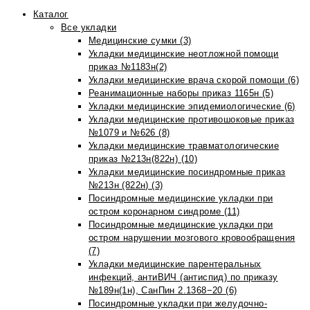
Каталог
Все укладки
Медицинские сумки (3)
Укладки медицинские неотложной помощи
приказ №1183н(2)
Укладки медицинские врача скорой помощи (6)
Реанимационные наборы приказ 1165н (5)
Укладки медицинские эпидемиологические (6)
Укладки медицинские противошоковые приказ
№1079 и №626 (8)
Укладки медицинские травматологические
приказ №213н(822н) (10)
Укладки медицинские посиндромные приказ
№213н (822н) (3)
Посиндромные медицинские укладки при
остром коронарном синдроме (11)
Посиндромные медицинские укладки при
остром нарушении мозгового кровообращения
(7)
Укладки медицинские парентеральных
инфекций, антиВИЧ (антиспид) по приказу
№189н(1н), СанПин 2.1368−20 (6)
Посиндромные укладки при желудочно-