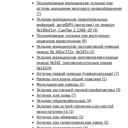
Посиндромные медицинские укладки при
остром нарушении мозгового кровообращения
(7)
Укладки медицинские парентеральных
инфекций, антиВИЧ (антиспид) по приказу
№189н(1н), СанПин 2.1368−20 (6)
Посиндромные укладки при желудочно-
кишечном кровотечении (9)
Укладки медицинские паллиативной помощи
приказ № 345н/372н, №187н (2)
Укладки медицинские противопедикулезные
приказ №342, противочесоточные приказ
№162(4)
Аптечки первой помощи (универсальные) (7)
Наборы для врача общей практики (1)
Фельдшерские наборы (1)
Укладки экстренной личной профилактики (3)
Аптечки для дома (7)
Укладки общепрофильные (4)
Укладки при острой сердечно-сосудистой
недостаточности (1)
Аптечки при обмороке (1)
Аптечки при гипертоническом кризе (1)
Укладки педиатрические (4)