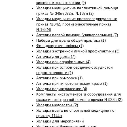
кишечном кровотечении (9)
Укладки медицинские паллиативной помощи
приказ № 345н/372н, №187н (2)
Укладки медицинские противопедикулезные
приказ №342, противочесоточные приказ
№162(4)
Аптечки первой помощи (универсальные) (7)
Наборы для врача общей практики (1)
Фельдшерские наборы (1)
Укладки экстренной личной профилактики (3)
Аптечки для дома (7)
Укладки общепрофильные (4)
Укладки при острой сердечно-сосудистой
недостаточности (1)
Аптечки при обмороке (1)
Аптечки при гипертоническом кризе (1)
Укладки педиатрические (4)
Комплекты инструментов и оборудования для
оказания экстренной помощи приказ №923н (2)
Укладки медсестры (2)
Укладки врача по спортивной медицине по
приказу 1144н
Укладки для мероприятий
Укладки при бронхиальной астме