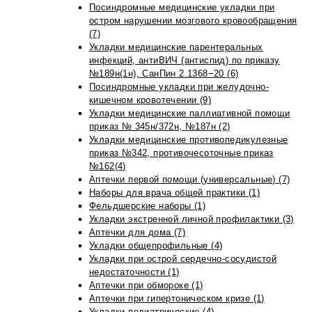
Посиндромные медицинские укладки при
остром нарушении мозгового кровообращения
(7)
Укладки медицинские парентеральных
инфекций, антиВИЧ (антиспид) по приказу
№189н(1н), СанПин 2.1368−20 (6)
Посиндромные укладки при желудочно-
кишечном кровотечении (9)
Укладки медицинские паллиативной помощи
приказ № 345н/372н, №187н (2)
Укладки медицинские противопедикулезные
приказ №342, противочесоточные приказ
№162(4)
Аптечки первой помощи (универсальные) (7)
Наборы для врача общей практики (1)
Фельдшерские наборы (1)
Укладки экстренной личной профилактики (3)
Аптечки для дома (7)
Укладки общепрофильные (4)
Укладки при острой сердечно-сосудистой
недостаточности (1)
Аптечки при обмороке (1)
Аптечки при гипертоническом кризе (1)
Укладки педиатрические (4)