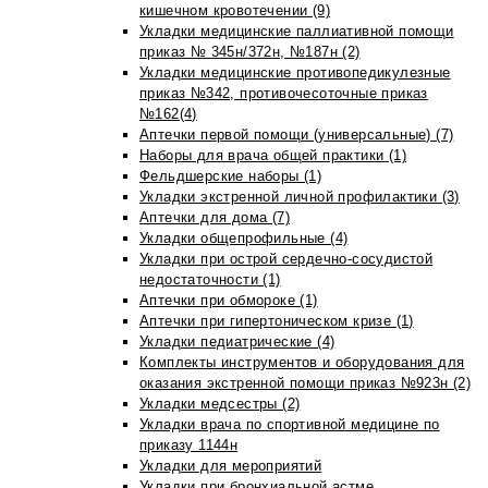
кишечном кровотечении (9)
Укладки медицинские паллиативной помощи
приказ № 345н/372н, №187н (2)
Укладки медицинские противопедикулезные
приказ №342, противочесоточные приказ
№162(4)
Аптечки первой помощи (универсальные) (7)
Наборы для врача общей практики (1)
Фельдшерские наборы (1)
Укладки экстренной личной профилактики (3)
Аптечки для дома (7)
Укладки общепрофильные (4)
Укладки при острой сердечно-сосудистой
недостаточности (1)
Аптечки при обмороке (1)
Аптечки при гипертоническом кризе (1)
Укладки педиатрические (4)
Комплекты инструментов и оборудования для
оказания экстренной помощи приказ №923н (2)
Укладки медсестры (2)
Укладки врача по спортивной медицине по
приказу 1144н
Укладки для мероприятий
Укладки при бронхиальной астме