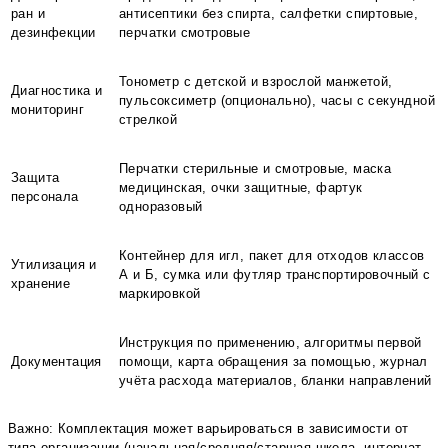
ран и
антисептики без спирта, салфетки спиртовые,
дезинфекции
перчатки смотровые
Тонометр с детской и взрослой манжетой,
Диагностика и
пульсоксиметр (опционально), часы с секундной
мониторинг
стрелкой
Перчатки стерильные и смотровые, маска
Защита
медицинская, очки защитные, фартук
персонала
одноразовый
Контейнер для игл, пакет для отходов классов
Утилизация и
А и Б, сумка или футляр транспортировочный с
хранение
маркировкой
Инструкция по применению, алгоритмы первой
Документация
помощи, карта обращения за помощью, журнал
учёта расхода материалов, бланки направлений
Важно: Комплектация может варьироваться в зависимости от
типа организации (начальная/средняя/старшая школа, интернат,