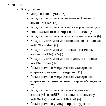
Каталог
Все укладки
Медицинские сумки (3)
Укладки медицинские неотложной помощи
приказ №1183н(2)
Укладки медицинские врача скорой помощи (6)
Реанимационные наборы приказ 1165н (5)
Укладки медицинские эпидемиологические (6)
Укладки медицинские противошоковые приказ
№1079 и №626 (8)
Укладки медицинские травматологические
приказ №213н(822н) (10)
Укладки медицинские посиндромные приказ
№213н (822н) (3)
Посиндромные медицинские укладки при
остром коронарном синдроме (11)
Посиндромные медицинские укладки при
остром нарушении мозгового кровообращения
(7)
Укладки медицинские парентеральных
инфекций, антиВИЧ (антиспид) по приказу
№189н(1н), СанПин 2.1368−20 (6)
Посиндромные укладки при желудочно-