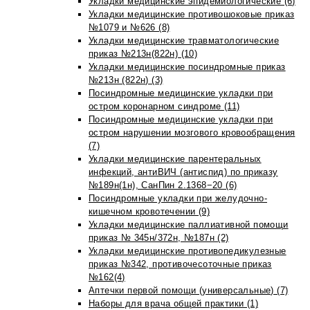
Укладки медицинские эпидемиологические (6)
Укладки медицинские противошоковые приказ
№1079 и №626 (8)
Укладки медицинские травматологические
приказ №213н(822н) (10)
Укладки медицинские посиндромные приказ
№213н (822н) (3)
Посиндромные медицинские укладки при
остром коронарном синдроме (11)
Посиндромные медицинские укладки при
остром нарушении мозгового кровообращения
(7)
Укладки медицинские парентеральных
инфекций, антиВИЧ (антиспид) по приказу
№189н(1н), СанПин 2.1368−20 (6)
Посиндромные укладки при желудочно-
кишечном кровотечении (9)
Укладки медицинские паллиативной помощи
приказ № 345н/372н, №187н (2)
Укладки медицинские противопедикулезные
приказ №342, противочесоточные приказ
№162(4)
Аптечки первой помощи (универсальные) (7)
Наборы для врача общей практики (1)