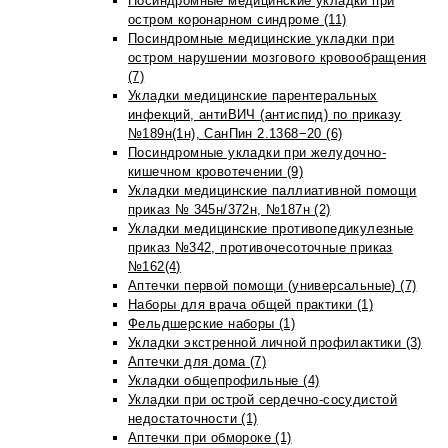
Посиндромные медицинские укладки при
остром коронарном синдроме (11)
Посиндромные медицинские укладки при
остром нарушении мозгового кровообращения
(7)
Укладки медицинские парентеральных
инфекций, антиВИЧ (антиспид) по приказу
№189н(1н), СанПин 2.1368−20 (6)
Посиндромные укладки при желудочно-
кишечном кровотечении (9)
Укладки медицинские паллиативной помощи
приказ № 345н/372н, №187н (2)
Укладки медицинские противопедикулезные
приказ №342, противочесоточные приказ
№162(4)
Аптечки первой помощи (универсальные) (7)
Наборы для врача общей практики (1)
Фельдшерские наборы (1)
Укладки экстренной личной профилактики (3)
Аптечки для дома (7)
Укладки общепрофильные (4)
Укладки при острой сердечно-сосудистой
недостаточности (1)
Аптечки при обмороке (1)