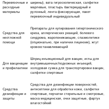
Перевязочные и
ширины), вата гигроскопическая, салфетки
расходные
марлевые, пластырь бактерицидный и
материалы
рулонный, лента фиксирующая, пакет
перевязочный индивидуальный
Препараты для купирования гипертонического
Средства для
криза, аллергических реакций, болевого
неотложной
синдрома, жаропонижающие, спазмолитики
помощи
(опционально, при наличии лицензии), жгут
кровоостанавливающий
Шприц инъекционный для вакцин, иглы для
Для вакцинации
внутримышечных/подкожных инъекций,
и профилактики
холодовая сумка для транспортировки вакцин,
салфетки спиртовые
Средства для дезинфекции поверхностей,
Средства
антисептики для обработки кожи, салфетки
дезинфекции и
спиртовые, перчатки стерильные и смотровые,
защиты
маска медицинская, очки защитные, фартук
влагостойкий