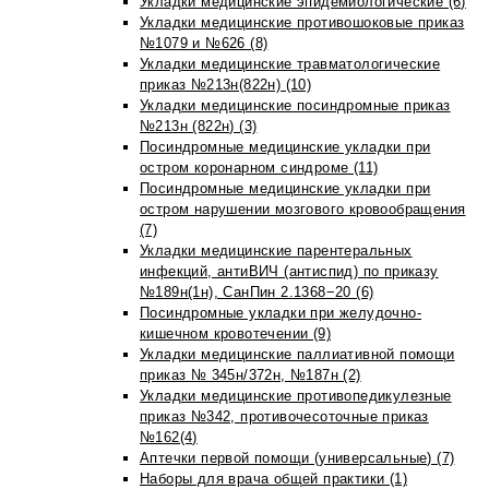
Укладки медицинские эпидемиологические (6)
Укладки медицинские противошоковые приказ
№1079 и №626 (8)
Укладки медицинские травматологические
приказ №213н(822н) (10)
Укладки медицинские посиндромные приказ
№213н (822н) (3)
Посиндромные медицинские укладки при
остром коронарном синдроме (11)
Посиндромные медицинские укладки при
остром нарушении мозгового кровообращения
(7)
Укладки медицинские парентеральных
инфекций, антиВИЧ (антиспид) по приказу
№189н(1н), СанПин 2.1368−20 (6)
Посиндромные укладки при желудочно-
кишечном кровотечении (9)
Укладки медицинские паллиативной помощи
приказ № 345н/372н, №187н (2)
Укладки медицинские противопедикулезные
приказ №342, противочесоточные приказ
№162(4)
Аптечки первой помощи (универсальные) (7)
Наборы для врача общей практики (1)