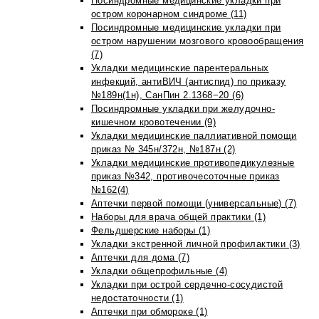
Посиндромные медицинские укладки при
остром коронарном синдроме (11)
Посиндромные медицинские укладки при
остром нарушении мозгового кровообращения
(7)
Укладки медицинские парентеральных
инфекций, антиВИЧ (антиспид) по приказу
№189н(1н), СанПин 2.1368−20 (6)
Посиндромные укладки при желудочно-
кишечном кровотечении (9)
Укладки медицинские паллиативной помощи
приказ № 345н/372н, №187н (2)
Укладки медицинские противопедикулезные
приказ №342, противочесоточные приказ
№162(4)
Аптечки первой помощи (универсальные) (7)
Наборы для врача общей практики (1)
Фельдшерские наборы (1)
Укладки экстренной личной профилактики (3)
Аптечки для дома (7)
Укладки общепрофильные (4)
Укладки при острой сердечно-сосудистой
недостаточности (1)
Аптечки при обмороке (1)