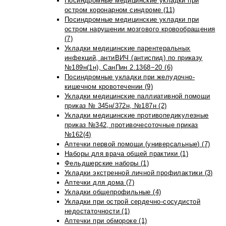
Посиндромные медицинские укладки при
остром коронарном синдроме (11)
Посиндромные медицинские укладки при
остром нарушении мозгового кровообращения
(7)
Укладки медицинские парентеральных
инфекций, антиВИЧ (антиспид) по приказу
№189н(1н), СанПин 2.1368−20 (6)
Посиндромные укладки при желудочно-
кишечном кровотечении (9)
Укладки медицинские паллиативной помощи
приказ № 345н/372н, №187н (2)
Укладки медицинские противопедикулезные
приказ №342, противочесоточные приказ
№162(4)
Аптечки первой помощи (универсальные) (7)
Наборы для врача общей практики (1)
Фельдшерские наборы (1)
Укладки экстренной личной профилактики (3)
Аптечки для дома (7)
Укладки общепрофильные (4)
Укладки при острой сердечно-сосудистой
недостаточности (1)
Аптечки при обмороке (1)