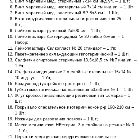
Бинт марлевый мед. стерильный 7х14 см инд.уп. – 1 Шт;
Бинт марлевый мед. нестерильный 7х14 см инд.уп. – 1 Шт;
Бинт марлевый мед. эластичный ВР 8х3 см – 1 Шт;
Вата хирургическая стерильная гигроскопическая 25 г – 1
Шт;
Лейкопластырь рулонный 2х500 см – 1 Шт;
Лейкопластырь бактерицидный № 20 набор бежев. – 1
Набор;
Лейкопластырь Силкопласт № 20 стандарт – 1 Уп;
Пакет-контейнер охлаждающий гипотермический – 1 Шт;
Салфетки спиртовые стерильные 13,5х18,5 см №7 инд.уп. –
1 Уп;
Салфетки медицинские 2-х слойные стерильные 16х14 №
10 инд. уп. – 1 Уп;
Воздуховод (устройство рот-в-рот) – 1 Шт;
Губка гемостатическая коллагеновая 50х50 мм № 1 – 1 Шт;
Жгут кровоостанавливающий резиновый тип Эсмарха – 1
Шт;
Покрывало спасательное изотермическое р-р 160х210 см –
1 Шт;
Ножницы для разрезания повязок – 1 Шт;
Маска медицинская НЕстерил. 3-х слойная на резинке № 3
– 1 Уп;
Перчатки медицинские хирургические стерильные