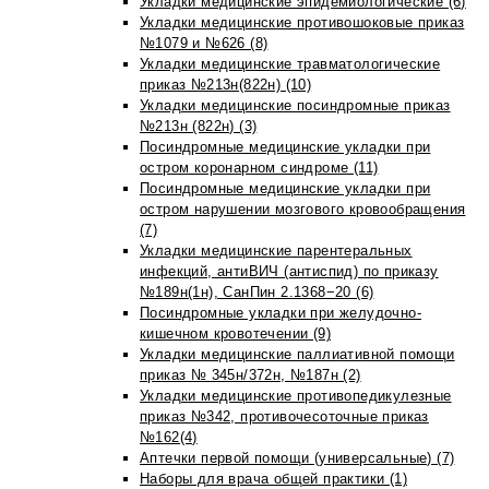
Укладки медицинские эпидемиологические (6)
Укладки медицинские противошоковые приказ
№1079 и №626 (8)
Укладки медицинские травматологические
приказ №213н(822н) (10)
Укладки медицинские посиндромные приказ
№213н (822н) (3)
Посиндромные медицинские укладки при
остром коронарном синдроме (11)
Посиндромные медицинские укладки при
остром нарушении мозгового кровообращения
(7)
Укладки медицинские парентеральных
инфекций, антиВИЧ (антиспид) по приказу
№189н(1н), СанПин 2.1368−20 (6)
Посиндромные укладки при желудочно-
кишечном кровотечении (9)
Укладки медицинские паллиативной помощи
приказ № 345н/372н, №187н (2)
Укладки медицинские противопедикулезные
приказ №342, противочесоточные приказ
№162(4)
Аптечки первой помощи (универсальные) (7)
Наборы для врача общей практики (1)