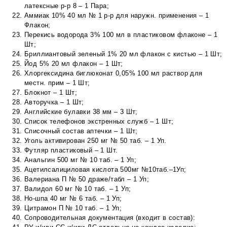
латексные р-р 8 – 1 Пара;
Аммиак 10% 40 мл № 1 р-р для наружн. применения – 1
Флакон;
Перекись водорода 3% 100 мл в пластиковом флаконе – 1
Шт;
Бриллиантовый зеленый 1% 20 мл флакон с кистью – 1 Шт;
Йод 5% 20 мл флакон – 1 Шт;
Хлоргексидина биглюконат 0,05% 100 мл раствор для
местн. прим – 1 Шт;
Блокнот – 1 Шт;
Авторучка – 1 Шт;
Английские булавки 38 мм – 3 Шт;
Список телефонов экстренных служб – 1 Шт;
Списочный состав аптечки – 1 Шт;
Уголь активирован 250 мг № 50 таб. – 1 Уп.
Футляр пластиковый – 1 Шт.
Анальгин 500 мг № 10 таб. – 1 Уп;
Ацетилсалициловая кислота 500мг №10таб.–1Уп;
Валериана П № 50 драже/табл – 1 Уп;
Валидол 60 мг № 10 таб. – 1 Уп;
Но-шпа 40 мг № 6 таб. – 1 Уп;
Цитрамон П № 10 таб. – 1 Уп;
Сопроводительная документация (входит в состав):