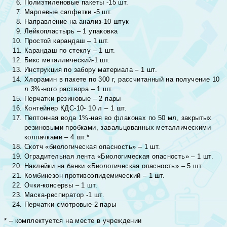
Полиэтиленовые пакеты -15 шт.
Марлевые салфетки -5 шт.
Направление на анализ-10 штук
Лейкопластырь – 1 упаковка
Простой карандаш – 1 шт.
Карандаш по стеклу – 1 шт.
Бикс металлический-1 шт.
Инструкция по забору материала – 1 шт.
Хлорамин в пакете по 300 г, рассчитанный на получение 10
л 3%-ного раствора – 1 шт.
Перчатки резиновые – 2 пары
Контейнер КДС-10- 10 л – 1 шт.
Пептонная вода 1%-ная во флаконах по 50 мл, закрытых
резиновыми пробками, завальцованных металлическими
колпачками – 4 шт.*
Скотч «биологическая опасность» – 1 шт.
Оградительная лента «Биологическая опасность» – 1 шт.
Наклейки на банки «Биологическая опасность» – 5 шт.
Комбинезон противоэпидемический – 1 шт.
Очки-консервы – 1 шт.
Маска-респиратор -1 шт.
Перчатки смотровые-2 пары
* – комплектуется на месте в учреждении