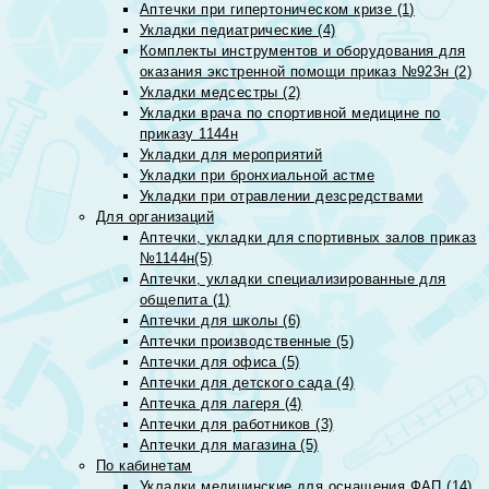
Аптечки при гипертоническом кризе (1)
Укладки педиатрические (4)
Комплекты инструментов и оборудования для
оказания экстренной помощи приказ №923н (2)
Укладки медсестры (2)
Укладки врача по спортивной медицине по
приказу 1144н
Укладки для мероприятий
Укладки при бронхиальной астме
Укладки при отравлении дезсредствами
Для организаций
Аптечки, укладки для спортивных залов приказ
№1144н(5)
Аптечки, укладки специализированные для
общепита (1)
Аптечки для школы (6)
Аптечки производственные (5)
Аптечки для офиса (5)
Аптечки для детского сада (4)
Аптечка для лагеря (4)
Аптечки для работников (3)
Аптечки для магазина (5)
По кабинетам
Укладки медицинские для оснащения ФАП (14)