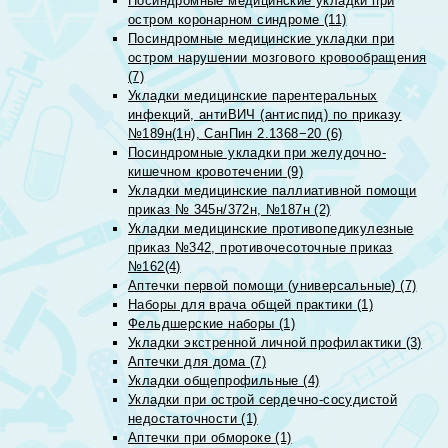
Посиндромные медицинские укладки при
остром коронарном синдроме (11)
Посиндромные медицинские укладки при
остром нарушении мозгового кровообращения
(7)
Укладки медицинские парентеральных
инфекций, антиВИЧ (антиспид) по приказу
№189н(1н), СанПин 2.1368−20 (6)
Посиндромные укладки при желудочно-
кишечном кровотечении (9)
Укладки медицинские паллиативной помощи
приказ № 345н/372н, №187н (2)
Укладки медицинские противопедикулезные
приказ №342, противочесоточные приказ
№162(4)
Аптечки первой помощи (универсальные) (7)
Наборы для врача общей практики (1)
Фельдшерские наборы (1)
Укладки экстренной личной профилактики (3)
Аптечки для дома (7)
Укладки общепрофильные (4)
Укладки при острой сердечно-сосудистой
недостаточности (1)
Аптечки при обмороке (1)