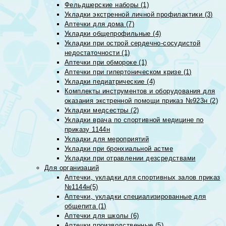
Фельдшерские наборы (1)
Укладки экстренной личной профилактики (3)
Аптечки для дома (7)
Укладки общепрофильные (4)
Укладки при острой сердечно-сосудистой
недостаточности (1)
Аптечки при обмороке (1)
Аптечки при гипертоническом кризе (1)
Укладки педиатрические (4)
Комплекты инструментов и оборудования для
оказания экстренной помощи приказ №923н (2)
Укладки медсестры (2)
Укладки врача по спортивной медицине по
приказу 1144н
Укладки для мероприятий
Укладки при бронхиальной астме
Укладки при отравлении дезсредствами
Для организаций
Аптечки, укладки для спортивных залов приказ
№1144н(5)
Аптечки, укладки специализированные для
общепита (1)
Аптечки для школы (6)
Аптечки производственные (5)