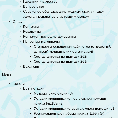
Гарантии и качество
Вопрос-ответ
Сервисное обслуживание медицинских укладок:
замена препаратов с истекшим сроком
О нас
Контакты
Реквизиты
Регламентирующие документы
Полезные материалы
Стандарты оснащения кабинетов (отделений,
центров) медицинских организаций
Состав аптечки по приказу 262н
Состав аптечки по приказу 261н
Вакансии
Menu
Каталог
Все укладки
Медицинские сумки (3)
Укладки медицинские неотложной помощи
приказ №1183н(2)
Укладки медицинские врача скорой помощи (6)
Реанимационные наборы приказ 1165н (5)