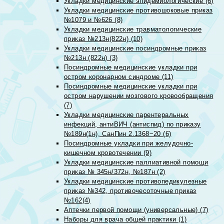
Укладки медицинские эпидемиологические (6)
Укладки медицинские противошоковые приказ
№1079 и №626 (8)
Укладки медицинские травматологические
приказ №213н(822н) (10)
Укладки медицинские посиндромные приказ
№213н (822н) (3)
Посиндромные медицинские укладки при
остром коронарном синдроме (11)
Посиндромные медицинские укладки при
остром нарушении мозгового кровообращения
(7)
Укладки медицинские парентеральных
инфекций, антиВИЧ (антиспид) по приказу
№189н(1н), СанПин 2.1368−20 (6)
Посиндромные укладки при желудочно-
кишечном кровотечении (9)
Укладки медицинские паллиативной помощи
приказ № 345н/372н, №187н (2)
Укладки медицинские противопедикулезные
приказ №342, противочесоточные приказ
№162(4)
Аптечки первой помощи (универсальные) (7)
Наборы для врача общей практики (1)