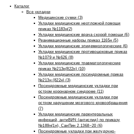
Каталог
Все укладки
Медицинские сумки (3)
Укладки медицинские неотложной помощи
приказ №1183н(2)
Укладки медицинские врача скорой помощи (6)
Реанимационные наборы приказ 1165н (5)
Укладки медицинские эпидемиологические (6)
Укладки медицинские противошоковые приказ
№1079 и №626 (8)
Укладки медицинские травматологические
приказ №213н(822н) (10)
Укладки медицинские посиндромные приказ
№213н (822н) (3)
Посиндромные медицинские укладки при
остром коронарном синдроме (11)
Посиндромные медицинские укладки при
остром нарушении мозгового кровообращения
(7)
Укладки медицинские парентеральных
инфекций, антиВИЧ (антиспид) по приказу
№189н(1н), СанПин 2.1368−20 (6)
Посиндромные укладки при желудочно-