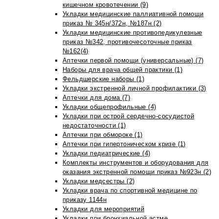
кишечном кровотечении (9)
Укладки медицинские паллиативной помощи
приказ № 345н/372н, №187н (2)
Укладки медицинские противопедикулезные
приказ №342, противочесоточные приказ
№162(4)
Аптечки первой помощи (универсальные) (7)
Наборы для врача общей практики (1)
Фельдшерские наборы (1)
Укладки экстренной личной профилактики (3)
Аптечки для дома (7)
Укладки общепрофильные (4)
Укладки при острой сердечно-сосудистой
недостаточности (1)
Аптечки при обмороке (1)
Аптечки при гипертоническом кризе (1)
Укладки педиатрические (4)
Комплекты инструментов и оборудования для
оказания экстренной помощи приказ №923н (2)
Укладки медсестры (2)
Укладки врача по спортивной медицине по
приказу 1144н
Укладки для мероприятий
Укладки при бронхиальной астме