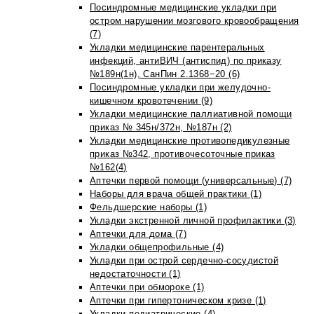
Посиндромные медицинские укладки при
остром нарушении мозгового кровообращения
(7)
Укладки медицинские парентеральных
инфекций, антиВИЧ (антиспид) по приказу
№189н(1н), СанПин 2.1368−20 (6)
Посиндромные укладки при желудочно-
кишечном кровотечении (9)
Укладки медицинские паллиативной помощи
приказ № 345н/372н, №187н (2)
Укладки медицинские противопедикулезные
приказ №342, противочесоточные приказ
№162(4)
Аптечки первой помощи (универсальные) (7)
Наборы для врача общей практики (1)
Фельдшерские наборы (1)
Укладки экстренной личной профилактики (3)
Аптечки для дома (7)
Укладки общепрофильные (4)
Укладки при острой сердечно-сосудистой
недостаточности (1)
Аптечки при обмороке (1)
Аптечки при гипертоническом кризе (1)
Укладки педиатрические (4)