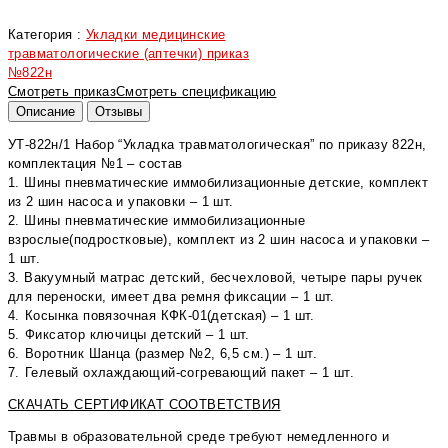
Категория :
Укладки медицинские
травматологические (аптечки) приказ
№822н
Смотреть приказ
Смотреть спецификацию
Описание
Отзывы
УТ-822н/1 Набор “Укладка травматологическая” по приказу 822н,
комплектация №1 – состав
1. Шины пневматические иммобилизационные детские, комплект
из 2 шин насоса и упаковки – 1 шт.
2. Шины пневматические иммобилизационные
взрослые(подростковые), комплект из 2 шин насоса и упаковки –
1 шт.
3. Вакуумный матрас детский, бесчехловой, четыре пары ручек
для переноски, имеет два ремня фиксации – 1 шт.
4.⁠ ⁠Косынка повязочная КФК-01(детская) – 1 шт.
5.⁠ ⁠Фиксатор ключицы детский – 1 шт.
6.⁠ ⁠Воротник Шанца (размер №2, 6,5 см.) – 1 шт.
7.⁠ ⁠Гелевый охлаждающий-согревающий пакет – 1 шт.
СКАЧАТЬ СЕРТИФИКАТ СООТВЕТСТВИЯ
Травмы в образовательной среде требуют немедленного и