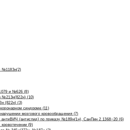
 №1183н(2)
079 и №626 (8)
 №213н(822н) (10)
 (822н) (3)
коронарном синдроме (11)
нарушении мозгового кровообращения (7)
антиВИЧ (антиспид) по приказу №189н(1н), СанПин 2.1368−20 (6)
кровотечении (9)