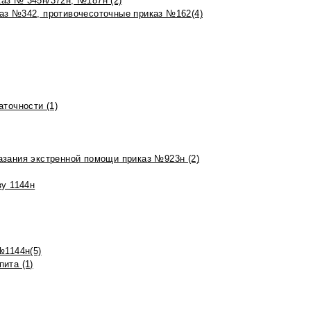
аз № 345н/372н, №187н (2)
аз №342, противочесоточные приказ №162(4)
точности (1)
азания экстренной помощи приказ №923н (2)
зу 1144н
№1144н(5)
ита (1)