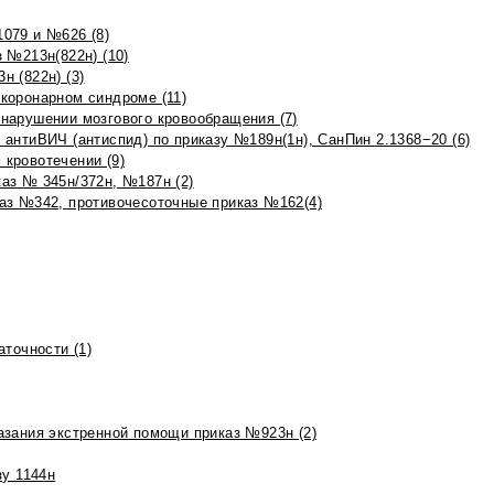
079 и №626 (8)
 №213н(822н) (10)
 (822н) (3)
коронарном синдроме (11)
нарушении мозгового кровообращения (7)
антиВИЧ (антиспид) по приказу №189н(1н), СанПин 2.1368−20 (6)
кровотечении (9)
аз № 345н/372н, №187н (2)
аз №342, противочесоточные приказ №162(4)
точности (1)
азания экстренной помощи приказ №923н (2)
зу 1144н