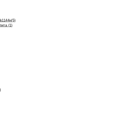
№1144н(5)
ита (1)
)