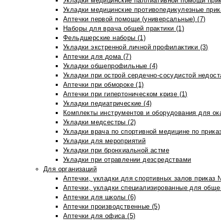
Укладки медицинские паллиативной помощи прик
Укладки медицинские противопедикулезные прик
Аптечки первой помощи (универсальные) (7)
Наборы для врача общей практики (1)
Фельдшерские наборы (1)
Укладки экстренной личной профилактики (3)
Аптечки для дома (7)
Укладки общепрофильные (4)
Укладки при острой сердечно-сосудистой недоста
Аптечки при обмороке (1)
Аптечки при гипертоническом кризе (1)
Укладки педиатрические (4)
Комплекты инструментов и оборудования для ок
Укладки медсестры (2)
Укладки врача по спортивной медицине по прика
Укладки для мероприятий
Укладки при бронхиальной астме
Укладки при отравлении дезсредствами
Для организаций
Аптечки, укладки для спортивных залов приказ 
Аптечки, укладки специализированные для общеп
Аптечки для школы (6)
Аптечки производственные (5)
Аптечки для офиса (5)