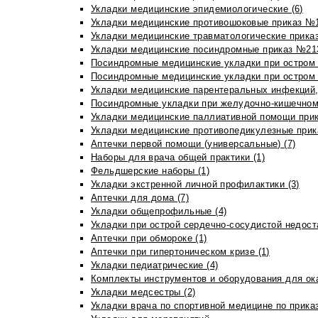
Укладки медицинские эпидемиологические (6)
Укладки медицинские противошоковые приказ №1
Укладки медицинские травматологические приказ
Укладки медицинские посиндромные приказ №213н
Посиндромные медицинские укладки при остром 
Посиндромные медицинские укладки при остром 
Укладки медицинские парентеральных инфекций, 
Посиндромные укладки при желудочно-кишечном 
Укладки медицинские паллиативной помощи прик
Укладки медицинские противопедикулезные прик
Аптечки первой помощи (универсальные) (7)
Наборы для врача общей практики (1)
Фельдшерские наборы (1)
Укладки экстренной личной профилактики (3)
Аптечки для дома (7)
Укладки общепрофильные (4)
Укладки при острой сердечно-сосудистой недоста
Аптечки при обмороке (1)
Аптечки при гипертоническом кризе (1)
Укладки педиатрические (4)
Комплекты инструментов и оборудования для ок
Укладки медсестры (2)
Укладки врача по спортивной медицине по прика